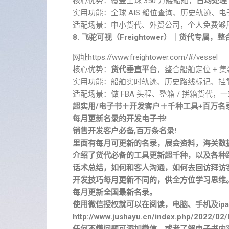
核心优势：覆盖全球 350 万艘船舶，
日均处理 2
实用功能：全球 AIS 船位查询、历史轨迹、
适配场景：中小货代、外贸公司，个人免费够
8. 飞驼可视（Freightower）｜货代专属，
网址https://www.freightower.com/#/vessel
核心优势：
货代垂直平台
，整合船舶定位 + 
实用功能：船舶实时轨迹、历史路线标记、挂
适配场景：做 FBA 头程、整箱 / 拼箱货代，
超实用/电子书＋开发客户＋千种工具+百万名
每月更新名录的开发电子书!
销售开发客户必备,百万条名录!
里面有每月可更新的名录，展会资料，海关数
介绍了货代必备的工具更新超千种，以及各种
话术总结，如何和客人沟通，如何去回访拜访
开发技巧每月更新不同的，供全方位学习思维
每月更新全国最新名录。
使用微信授权就可以在阅读，电脑、手机及ipa
http://www.jushayu.cn/index.php/2022/02/