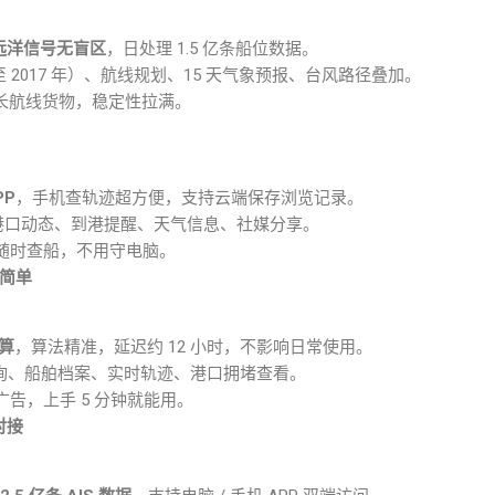
远洋信号无盲区
，日处理 1.5 亿条船位数据。
 2017 年）、航线规划、15 天气象预报、台风路径叠加。
盯长航线货物，稳定性拉满。
PP
，手机查轨迹超方便，支持云端保存浏览记录。
、港口动态、到港提醒、天气信息、社媒分享。
随时查船，不用守电脑。
作简单
估算
，算法精准，延迟约 12 小时，不影响日常使用。
速查询、船舶档案、实时轨迹、港口拥堵查看。
告，上手 5 分钟就能用。
对接