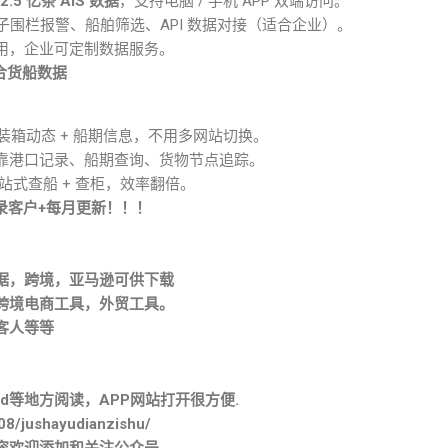
.5 亿条 AIS 数据
，支持电脑 / 手机 APP 双端访问。
电子围栏报警、船舶筛选、API 数据对接（适合企业）。
用，企业可定制数据服务。
整合货船数据
集装箱动态 + 船期信息，不用多网站切换。
靠港口记录、船期查询、货物节点追踪。
一站式查船 + 查柜，效率翻倍。
录客户+每月更新！！！
据，跨境，亚马逊可供下载
跨境电商工具，外贸工具。
客人等等
。
d等地方阅读，APP网站打开很方便.
08/jushayudianzishu/