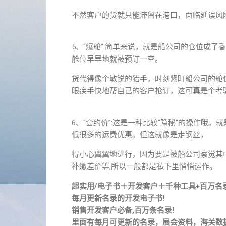
不然客户的货就只能滞留在港口，面临延误风
5、“爆舱”:简单来说，就是船公司的仓位成
舱位早早地就被预订一空。
货代得像个敏锐的猎手，时刻紧盯船公司的舱
眼疾手快地帮自己的客户抢订，这可真是个考
6、“套约价”:这是一种比较“隐秘”的操作哦
低很多的运费优惠。但这就像是走钢丝，
得小心翼翼地进行，因为要是被船公司察觉其
补缴差价等,所以一般都是私下里悄悄运作。
超实用/电子书＋开发客户＋千种工具+百万名
每月更新名录的开发电子书!
销售开发客户必备,百万条名录!
里面有每月可更新的名录，展会资料，海关数