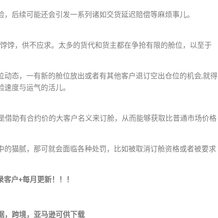
险，后续可能还会引发一系列诸如交货延迟赔偿等麻烦事儿。
了香饽饽，供不应求。太多的货代和货主都在争抢有限的舱位，以至于
位动态，一有新的舱位放出或者有其他客户退订空出仓位的机会,就得
验速度与运气的活儿。
。就是借助有合约价的大客户名义来订舱，从而能够获取比普通市场价格
中的猫腻，那可就会面临各种处罚，比如被取消订舱资格或者被要求
录客户+每月更新！！！
据，跨境，亚马逊可供下载