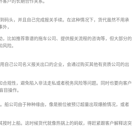
外客户的长期合作关系。
物拉到码头，并且自己完成报关手续。在这种情况下，货代虽然不用承
事外，
助，比如推荐靠谱的拖车公司、提供报关流程的咨询等，但大部分的
和风险。
不想用自己公司名义报关出口的企业，会通过购买其他有资质公司的出
和合规性，避免陷入非法走私或者税务风险等问题。同时也要向客户
盲目操作。
的事。船公司由于种种缘由，像是舱位被预订超量出现爆舱情况，或者
其按时上船。这时候货代就像热锅上的蚂蚁，得赶紧跟客户解释这突