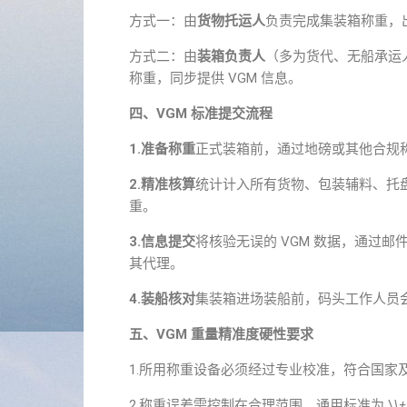
方式一：由
货物托运人
负责完成集装箱称重，出
方式二：由
装箱负责人
（多为货代、无船承运
称重，同步提供 VGM 信息。
四、VGM 标准提交流程
1.准备称重
正式装箱前，通过地磅或其他合规
2.精准核算
统计计入所有货物、包装辅料、托
重。
3.信息提交
将核验无误的 VGM 数据，通过邮件
其代理。
4.装船核对
集装箱进场装船前，码头工作人员会
五、VGM 重量精准度硬性要求
1.所用称重设备必须经过专业校准，符合国家
2.称重误差需控制在合理范围，通用标准为 \
\