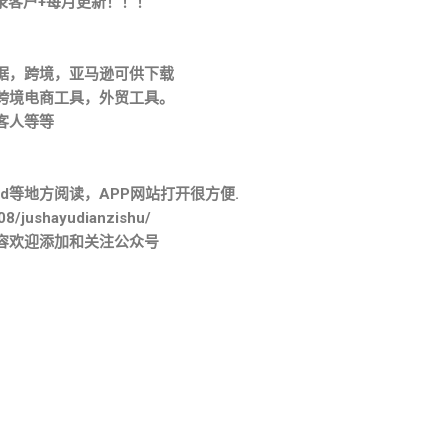
录客户+每月更新！！！
据，跨境，亚马逊可供下载
跨境电商工具，外贸工具。
客人等等
。
d等地方阅读，APP网站打开很方便.
08/jushayudianzishu/
容欢迎添加和关注公众号