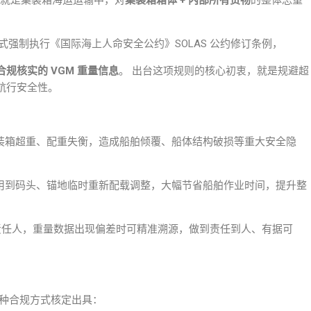
就是集装箱海运运输中，对
集装箱箱体 + 内部所有货物
的整体总重
正式强制执行《
国际海上人命安全公约
》SOLAS 公约修订条例，
规核实的 VGM 重量信息
。 出台这项规则的核心初衷，就是规避超
航行安全性。
装箱超重、配重失衡，造成船舶倾覆、船体结构破损等重大安全隐
用到码头、锚地临时重新配载调整，大幅节省船舶作业时间，提升整
与责任人，重量数据出现偏差时可精准溯源，做到责任到人、有据可
过两种合规方式核定出具：